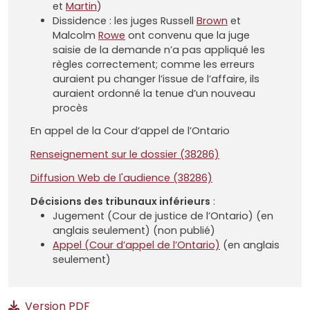
et
Martin
)
Dissidence
: les juges Russell
Brown
et
Malcolm
Rowe
ont convenu que la juge
saisie de la demande n’a pas appliqué les
règles correctement; comme les erreurs
auraient pu changer l’issue de l’affaire, ils
auraient ordonné la tenue d’un nouveau
procès
En appel de la Cour d’appel de l’Ontario
Renseignement sur le dossier (38286)
Diffusion Web de l'audience (38286)
Décisions des tribunaux inférieurs
:
Jugement (Cour de justice de l’Ontario) (en
anglais seulement) (non publié)
Appel (Cour d’appel de l’Ontario)
(en anglais
seulement)
Sommaire de la Cause
Version PDF